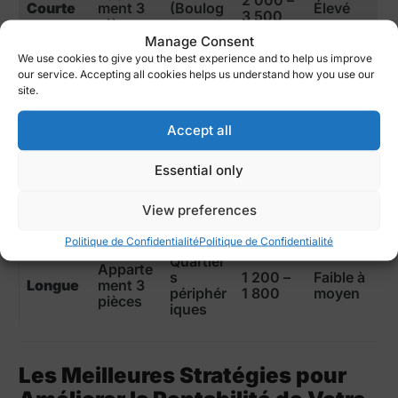
Courte
ment 3
(Boulog
Élevé
3 500
pièces
ne,
Issy)
Manage Consent
We use cookies to give you the best experience and to help us improve
Quartier
our service. Accepting all cookies helps us understand how you use our
s
site.
résident
800 – 1
Longue
Studio
Moyen
iels
200
Accept all
(15e,
17e)
Essential only
Centre-
Apparte
ville
1 500 –
Moyen
Longue
ment 2
View preferences
(Marais,
2 500
à élevé
pièces
Opéra)
Politique de Confidentialité
Politique de Confidentialité
Quartier
Apparte
s
1 200 –
Faible à
Longue
ment 3
périphér
1 800
moyen
pièces
iques
Les Meilleures Stratégies pour