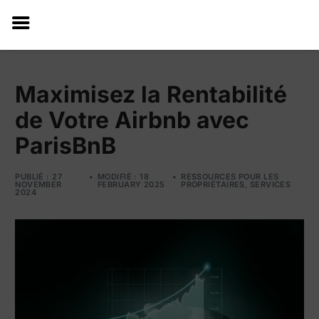
Maximisez la Rentabilité
de Votre Airbnb avec
ParisBnB
PUBLIÉ : 27
MODIFIÉ : 18
RESSOURCES POUR LES
NOVEMBER
FEBRUARY 2025
PROPRIÉTAIRES
,
SERVICES
2024