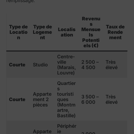
remplissage.
Revenu
s
Type de
Type de
Taux de
Localis
Mensue
Locatio
Logeme
Rende
ation
ls
n
nt
ment
Potenti
els (€)
Centre-
ville
2 500 –
Très
Courte
Studio
(Marais,
4 500
élevé
Louvre)
Quartier
s
Apparte
touristi
3 500 –
Très
Courte
ment 2
ques
6 000
élevé
pièces
(Montm
artre,
Bastille)
Périphér
Apparte
ie
2 000 –