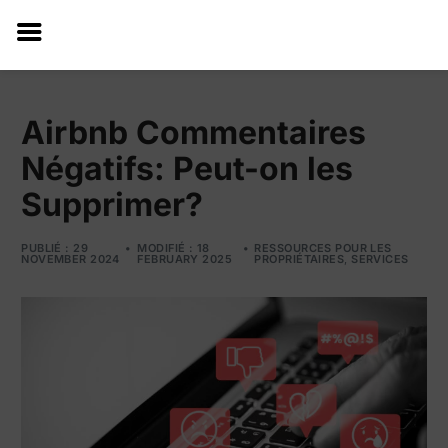
Airbnb Commentaires
Négatifs: Peut-on les
Supprimer?
PUBLIÉ : 29
MODIFIÉ : 18
RESSOURCES POUR LES
NOVEMBER 2024
FEBRUARY 2025
PROPRIÉTAIRES
,
SERVICES