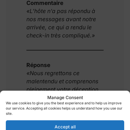
Commentaire
«L’hôte n’a pas répondu à
nos messages avant notre
arrivée, ce qui a rendu le
check-in très compliqué.»
Réponse
«Nous regrettons ce
malentendu et comprenons
pleinement votre déception.
Pour éviter que cela ne se
Manage Consent
We use cookies to give you the best experience and to help us improve
reproduise, nous avons
our service. Accepting all cookies helps us understand how you use our
instauré un système
site.
automatisé qui assure des
Accept all