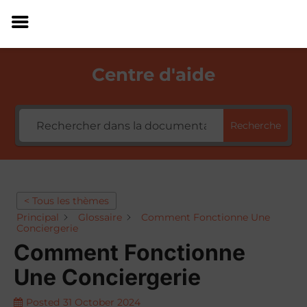
Centre d'aide
Recherche
< Tous les thèmes
Principal
Glossaire
Comment Fonctionne Une
Conciergerie
Comment Fonctionne
Une Conciergerie
Posted
31 October 2024