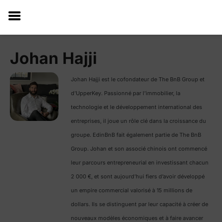
Johan Hajji
Johan Hajji est le cofondateur de The BnB Group et
d’UpperKey. Passionné par l’immobilier, la
technologie et le développement international des
entreprises, il joue un rôle clé dans la croissance du
groupe. EdinBnB fait également partie de The BnB
Group. Johan et son associé chinois ont commencé
leur parcours entrepreneurial en investissant chacun
2 000 €, et sont aujourd’hui fiers d’avoir développé
un empire commercial valorisé à 15 millions de
dollars. Ils se distinguent par leur capacité à créer de
nouveaux modèles économiques et à faire avancer