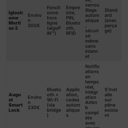
verrou
Foncti
Empre
illage
Stand
Iglooh
onne
inte,
Enviro
autom
ard
ome
hors
PIN,
n
atique
(avec
Morti
ligne
Blueto
300€
,
perça
se 2
(algoP
oth,
sécuri
ge)
IN™)
RFID
sé
même
sans
intern
et
Notific
ations
en
temps
réel,
Blueto
Applic
S’inst
intégr
Augu
oth +
ation,
alle
Enviro
ation
st
Wi-Fi
codes
sur
n
Airbn
Smart
(via
autom
pêne
230€
b
Lock
bridge
atique
exista
compl
)
s
nt
ète
avec
clavier