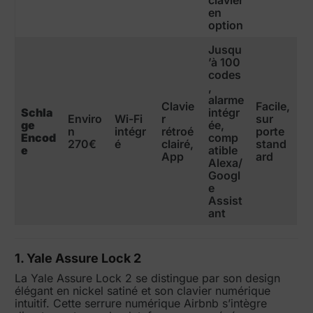
en
option
Jusqu
’à 100
codes
,
alarme
Clavie
Facile,
Schla
intégr
Enviro
Wi-Fi
r
sur
ge
ée,
n
intégr
rétroé
porte
Encod
comp
270€
é
clairé,
stand
e
atible
App
ard
Alexa/
Googl
e
Assist
ant
1. Yale Assure Lock 2
La Yale Assure Lock 2 se distingue par son design
élégant en nickel satiné et son clavier numérique
intuitif. Cette serrure numérique Airbnb s’intègre