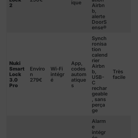
ique
2
Airbn
b,
alerte
DoorS
ense®
Synch
ronisa
tion
calend
rier
Nuki
App,
Airbn
Smart
Enviro
Wi-Fi
codes
b,
Très
Lock
n
intégr
autom
USB-
facile
3.0
279€
é
atique
C
Pro
s
rechar
geable
, sans
perça
ge
Alarm
e
intégr
ée,