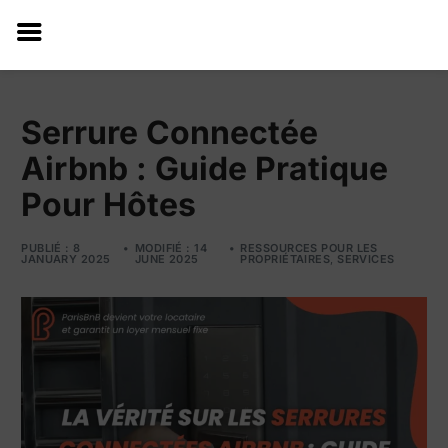
Serrure Connectée
Airbnb : Guide Pratique
Pour Hôtes
PUBLIÉ : 8
MODIFIÉ : 14
RESSOURCES POUR LES
JANUARY 2025
JUNE 2025
PROPRIÉTAIRES
,
SERVICES