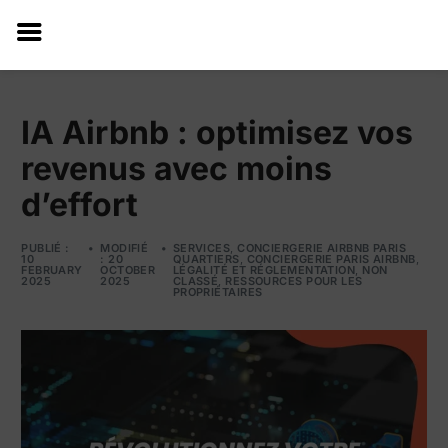
IA Airbnb : optimisez vos
revenus avec moins
d’effort
PUBLIÉ :
MODIFIÉ
SERVICES
,
CONCIERGERIE AIRBNB PARIS
10
: 20
QUARTIERS
,
CONCIERGERIE PARIS AIRBNB
,
FEBRUARY
OCTOBER
LÉGALITÉ ET RÉGLEMENTATION
,
NON
2025
2025
CLASSÉ
,
RESSOURCES POUR LES
PROPRIÉTAIRES