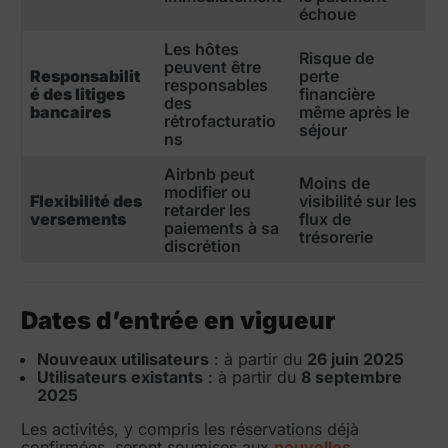
échoue
Les hôtes
Risque de
peuvent être
Responsabilit
perte
responsables
é des litiges
financière
des
bancaires
même après le
rétrofacturatio
séjour
ns
Airbnb peut
Moins de
modifier ou
Flexibilité des
visibilité sur les
retarder les
versements
flux de
paiements à sa
trésorerie
discrétion
Dates d’entrée en vigueur
Nouveaux utilisateurs
: à partir du
26 juin 2025
Utilisateurs existants
: à partir du
8 septembre
2025
Les activités, y compris les réservations déjà
confirmées, seront soumises aux
nouvelles