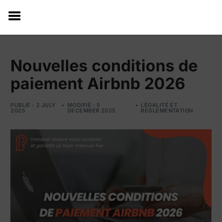
Nouvelles conditions de
paiement Airbnb 2026
PUBLIÉ : 2 JULY
MODIFIÉ : 5
LÉGALITÉ ET
2025
DECEMBER 2025
RÉGLEMENTATION