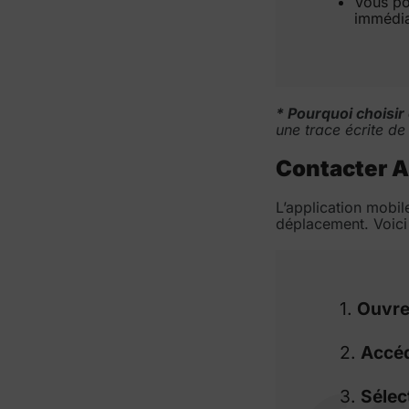
Vous po
immédia
* Pourquoi choisir 
une trace écrite de
Contacter Ai
L’application mobil
déplacement. Voic
1.
Ouvrez
2.
Accéd
3.
Sélec