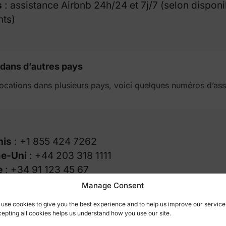
s
: assistance Airbnb 24h/24 et 7j/7 (selon disponib
nts)
dans d’autres pays
locations dans plusieurs pays, voici quelques numéros d’ass
nis
: +1 855 424 7262
e-Uni
: +44 203 318 1111
e
: +34 91 123 45 67
39 06 99366533
Manage Consent
gne
: +49 30 30 80 83 80
use cookies to give you the best experience and to help us improve our service
l
: +351 30 880 88 88
epting all cookies helps us understand how you use our site.