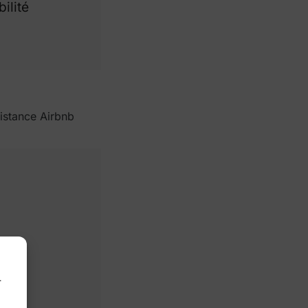
ilité
istance Airbnb
.