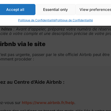
Accept all
Essential only
View preference
ur consulter la liste complète des numéros disponibles, re
rbnb
.
Politique de Confidentialité
Politique de Confidentialité
s hôtes
: Avant d’appeler, préparez votre numéro de réserva
ciée à votre compte et une description précise de votre pr
rbnb via le site
est pas urgente, passer par le site officiel Airbnb peut êtr
comment procéder :
ez au Centre d’Aide Airbnb :
z-vous sur
https://www.airbnb.fr/help
.
rchez des solutions en tapant des mots-clés liés à votre p