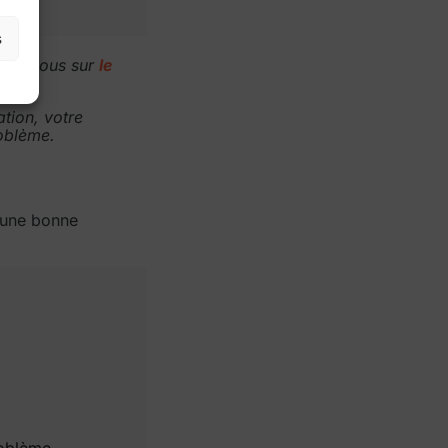
s
ndez-vous sur
le
tion, votre
oblème.
e une bonne
roblème.