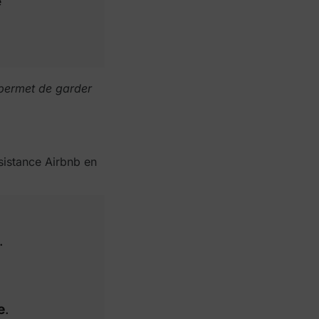
e
 permet de garder
ssistance Airbnb en
.
e
.