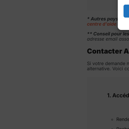
* Autres pays
: Po
centre d’aide d’Ai
** Conseil pour le
adresse email asso
Contacter Ai
Si votre demande n’
alternative. Voici 
1. Accéd
Rende
Reche