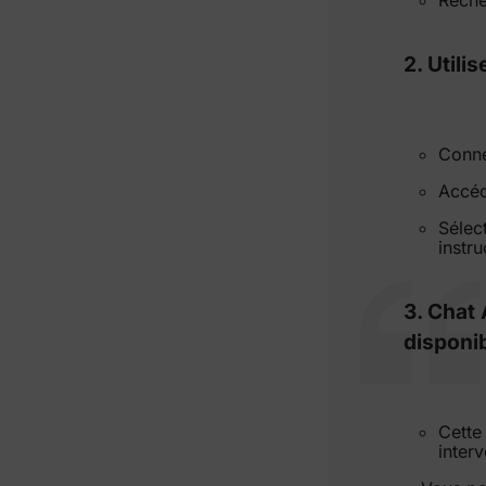
2. Utili
Conne
Accéde
Sélec
instru
3. Chat 
disponib
Cette
inter