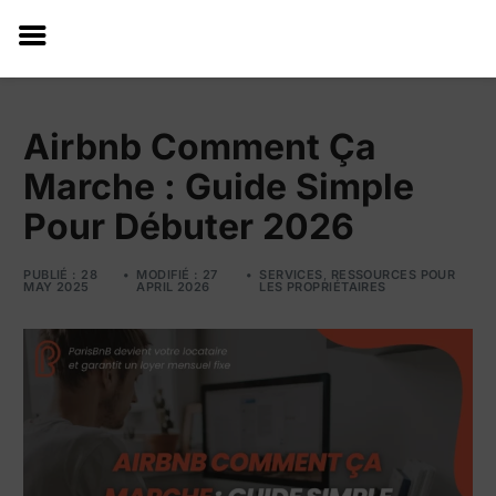
Airbnb Comment Ça
Marche : Guide Simple
Pour Débuter 2026
PUBLIÉ : 28
MODIFIÉ : 27
SERVICES
,
RESSOURCES POUR
MAY 2025
APRIL 2026
LES PROPRIÉTAIRES