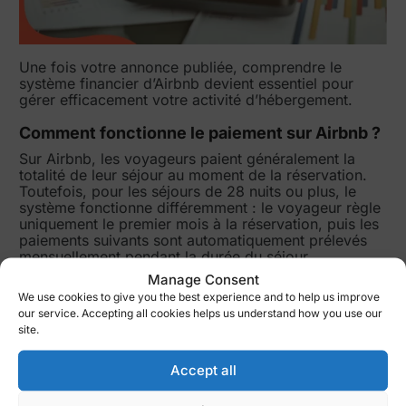
Une fois votre annonce publiée, comprendre le
système financier d’Airbnb devient essentiel pour
gérer efficacement votre activité d’hébergement.
Comment fonctionne le paiement sur Airbnb ?
Sur Airbnb, les voyageurs paient généralement la
totalité de leur séjour au moment de la réservation.
Toutefois, pour les séjours de 28 nuits ou plus, le
système fonctionne différemment : le voyageur règle
uniquement le premier mois à la réservation, puis les
paiements suivants sont automatiquement prélevés
mensuellement pendant la durée du séjour.
Manage Consent
En tant qu’hôte, je reçois habituellement mon
We use cookies to give you the best experience and to help us improve
paiement 24 heures après l’arrivée du voyageur. Ce
our service. Accepting all cookies helps us understand how you use our
délai permet de vérifier que tout est conforme aux
site.
attentes des deux parties. Pour les séjours longs, je
suis payé mensuellement après le check-in initial.
Accept all
Frais de service et commissions