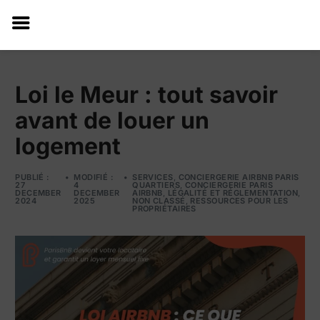
Loi le Meur : tout savoir
avant de louer un
logement
PUBLIÉ :
MODIFIÉ :
SERVICES
,
CONCIERGERIE AIRBNB PARIS
27
4
QUARTIERS
,
CONCIERGERIE PARIS
DECEMBER
DECEMBER
AIRBNB
,
LÉGALITÉ ET RÉGLEMENTATION
,
2024
2025
NON CLASSÉ
,
RESSOURCES POUR LES
PROPRIÉTAIRES