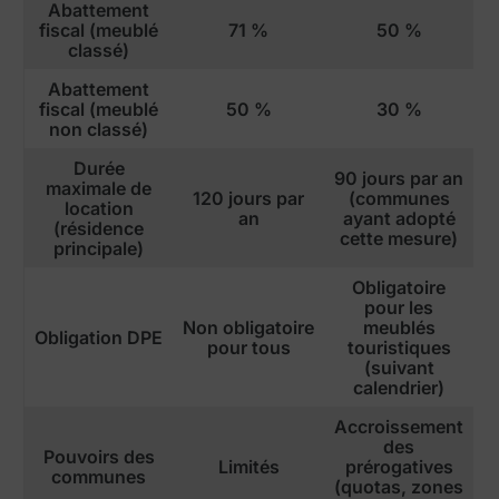
Abattement
fiscal (meublé
71 %
50 %
classé)
Abattement
fiscal (meublé
50 %
30 %
non classé)
Durée
90 jours par an
maximale de
120 jours par
(communes
location
an
ayant adopté
(résidence
cette mesure)
principale)
Obligatoire
pour les
Non obligatoire
meublés
Obligation DPE
pour tous
touristiques
(suivant
calendrier)
Accroissement
des
Pouvoirs des
Limités
prérogatives
communes
(quotas, zones